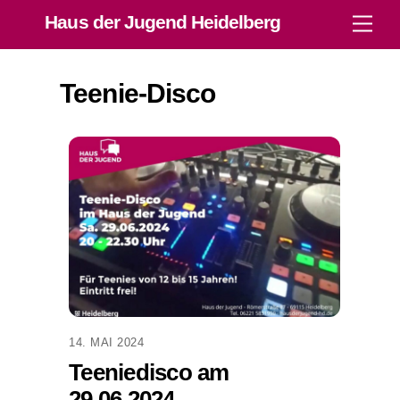
Skip
Haus der Jugend Heidelberg
Men
to
content
Teenie-Disco
14. MAI 2024
Teeniedisco am
29.06.2024