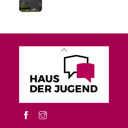
Back
To
Top
Facebook
instagram