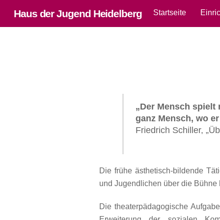
Skip
Haus der Jugend Heidelberg
Startseite
Einri
to
content
„Der Mensch spielt 
ganz Mensch, wo er 
Friedrich Schiller, „
Die frühe ästhetisch-bildende Tät
und Jugendlichen über die Bühne 
Die theaterpädagogische Aufgabe
Erweiterung der sozialen Kom