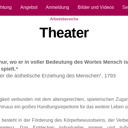
chtung
Angebot
Anmeldung
Bilder und Videos
Se
Arbeitsbereiche
Theater
nur, wo er in voller Bedeutung des Wortes Mensch ist
spielt.“
Über die ästhetische Erziehung des Menschen“, 1793
igkeit verbunden mit dem altersgerechten, spielerischen Zuga
hinaus ein großes Handlungsrepertoire für das weitere Leben 
 besteht in der Förderung des Körperbewusstseins, der Verbe
petenz. Das Entdecken individueller innerer und äußer