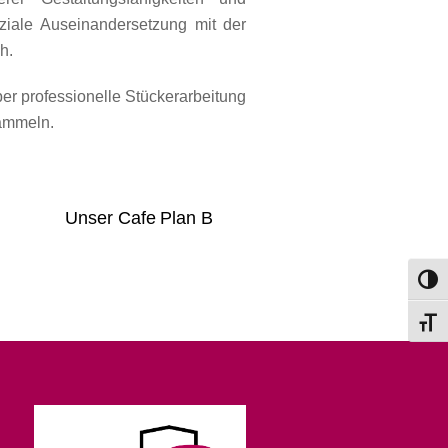
iale Auseinandersetzung mit der
h.
r professionelle Stückerarbeitung
sammeln.
Unser Cafe Plan B
Umsch
Schri