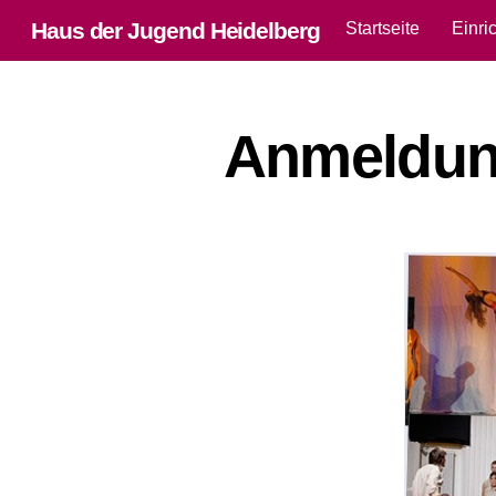
Skip
Haus der Jugend Heidelberg
Startseite
Einri
to
content
Anmeldu