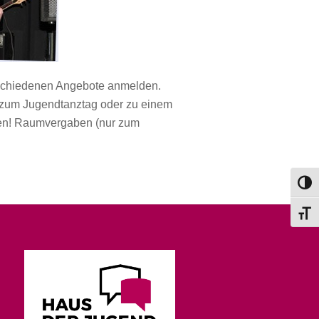
erschiedenen Angebote anmelden.
d, zum Jugendtanztag oder zu einem
sen! Raumvergaben (nur zum
Umsch
Schri