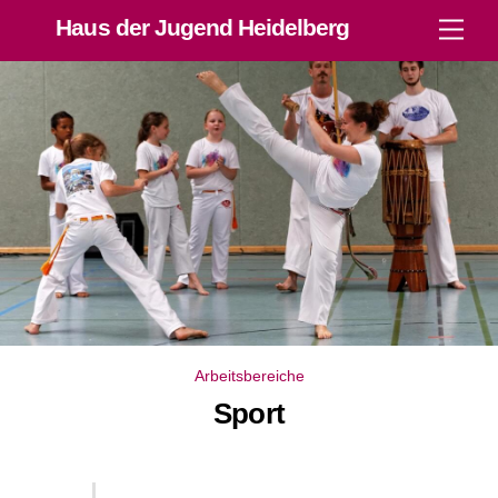
Skip
Haus der Jugend Heidelberg
Men
to
content
Arbeitsbereiche
Sport