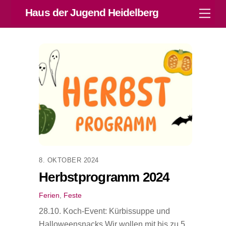
Skip
Haus der Jugend Heidelberg
Men
to
content
8. OKTOBER 2024
Herbstprogramm 2024
Ferien
,
Feste
28.10. Koch-Event: Kürbissuppe und
Halloweensnacks Wir wollen mit bis zu 5