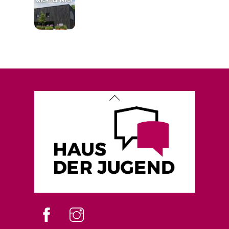
Back
To
Top
Facebook
instagram