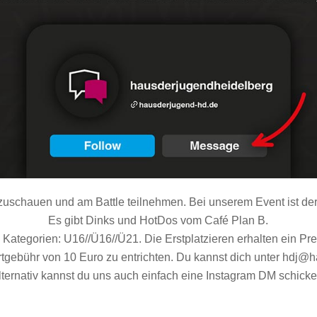
uschauen und am Battle teilnehmen. Bei unserem Event ist der Ei
Es gibt Dinks und HotDos vom Café Plan B.
ei Kategorien: U16//Ü16//Ü21. Die Erstplatzieren erhalten ein Pr
artgebühr von 10 Euro zu entrichten. Du kannst dich unter hdj
lternativ kannst du uns auch einfach eine Instagram DM schicke