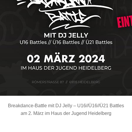
Breakdance-Battle mit DJ Jelly – U16//Ü16//Ü21 Battles
am 2. März im Haus der Jugend Heidelberg