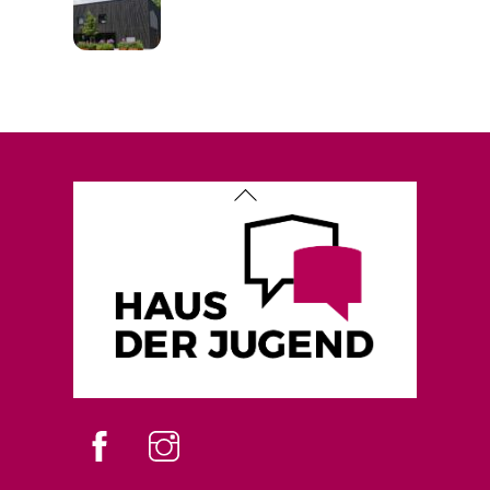
Back
To
Top
Facebook
instagram