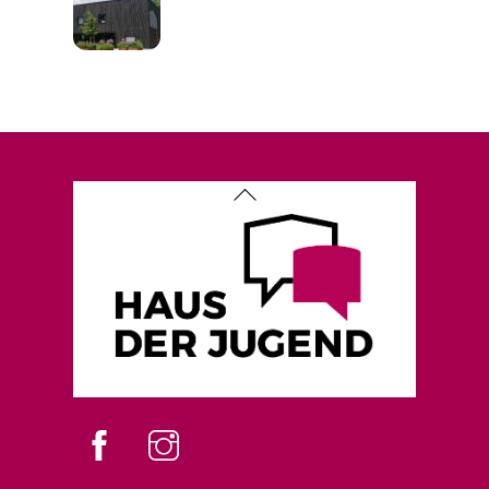
Back
To
Top
Facebook
instagram